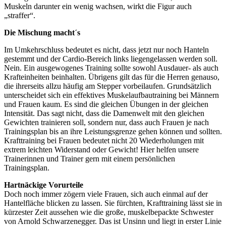
Muskeln darunter ein wenig wachsen, wirkt die Figur auch
„straffer“.
Die Mischung macht´s
Im Umkehrschluss bedeutet es nicht, dass jetzt nur noch Hanteln
gestemmt und der Cardio-Bereich links liegengelassen werden soll.
Nein. Ein ausgewogenes Training sollte sowohl Ausdauer- als auch
Krafteinheiten beinhalten. Übrigens gilt das für die Herren genauso,
die ihrerseits allzu häufig am Stepper vorbeilaufen. Grundsätzlich
unterscheidet sich ein effektives Muskelaufbautraining bei Männern
und Frauen kaum. Es sind die gleichen Übungen in der gleichen
Intensität. Das sagt nicht, dass die Damenwelt mit den gleichen
Gewichten trainieren soll, sondern nur, dass auch Frauen je nach
Trainingsplan bis an ihre Leistungsgrenze gehen können und sollten.
Krafttraining bei Frauen bedeutet nicht 20 Wiederholungen mit
extrem leichten Widerstand oder Gewicht! Hier helfen unsere
Trainerinnen und Trainer gern mit einem persönlichen
Trainingsplan.
Hartnäckige Vorurteile
Doch noch immer zögern viele Frauen, sich auch einmal auf der
Hantelfläche blicken zu lassen. Sie fürchten, Krafttraining lässt sie in
kürzester Zeit aussehen wie die große, muskelbepackte Schwester
von Arnold Schwarzenegger. Das ist Unsinn und liegt in erster Linie