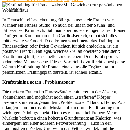
In Deutschland besuchen ungefähr genauso viele Frauen wie
Männer ein Fitness-Studio, so auch bei uns in der Sauna- und
Fitnessinsel Krumbach. Sah man aber bis vor einigen Jahren Frauen
häufiger im Kursraum oder im Cardio-Bereich, so hat sich dies
mittlerweile verändert. Dass Frauen zunehmend das Training an
Fitnessgeräten oder freien Gewichten für sich entdecken, ist ein
positiver Trend: Denn egal, welches Ziel an oberster Stelle steht:
Krafttraining hilft, es schneller zu erreichen. Denn Kraftsport ist
keine reine Männersache. Dieses Vorurteil ist zu Recht längst passé.
Warum Krafttraining für Frauen eine sinnvolle Ergänzung im
persönlichen Trainingsplan darstellt, ist schnell erzählt.
Krafttraining gegen „Problemzonen“
Die meisten Frauen im Fitness-Studio trainieren in der Absicht,
abzunehmen und möglichst noch einen „strafferen“ Körper
besonders in den sogenannten „Problemzonen“ Bauch, Beine, Po zu
erlangen. Und hier ist der Muskelaufbau durch Krafttraining ein
wichtiger Trainingsaspekt. Denn es gilt auch bei Frauen: Mehr
Muskeln bedeuten einen höheren Grundumsatz an Kalorien, was
einhergeht mit einer höheren Fettverbrennung – auch in den
trainingsfreien Zeiten. Und wenn das Fett schwindet, und die