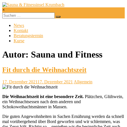
Zum
Inhalt
×
springen
Sauna
&
News
Fitnessinsel
Kontakt
Krumbach
Beratungstermin
Kurse
Gesund
und
Autor:
Sauna und Fitness
fit
in
Krumbach
Fit durch die Weihnachtszeit
17. Dezember 2021
17. Dezember 2021
Allgemein
Die Weihnachtszeit ist eine besondere Zeit.
Plätzchen, Glühwein,
ein Weihnachtsessen nach dem anderen und
Schokoweihachtsmänner in Massen.
Die guten Angewohnheiten in Sachen Ernährung werden da schnell
mal vorübergehend über Bord geworfen und wir schlemmen, was
das Zeug hält. Richtig so – genießen wir die besinnliche Zeit auch