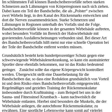
Im schlimmsten Fall können Bandscheibenvorfälle neben starken
Schmerzen auch Lähmungen von Körperregionen nach sich ziehen.
Dabei kann ein Teil der Bandscheibe, die als „Polster“ zwischen
zwei Wirbeln liegt, in den Kanal des Rückenmarks entweichen und
dort die Nerven zusammendrücken. Starke Schmerzen und
Lähmungen in Regionen unterhalb des Vorfalls sind die Folge.
Bandscheibenvorfälle können in der gesamten Wirbelsäule auftreten,
wobei besonders Vorfälle im Bereich der Halswirbelsäule mit
gravierenden Ausfallerscheinungen verbunden sind. Bei dieser Art
des Bandscheibenvorfalls hilft meist nur eine schnelle Operation bei
der Teile der Bandscheibe entfernt werden müssen.
Grundsätzlich besteht kein hundertprozentiger Schutz gegen eine
schwerwiegende Wirbelsäulenerkrankung, so kann ein austrainierter
Sportler diese ebenfalls bekommen, nur ist das Risiko bedeutend
geringer. Zunächst sollte das eigene Körpergewicht kontrolliert
werden. Übergewicht stellt eine Dauerbelastung für die
Bandscheiben dar, so dass eine Reduktion grundsätzlich von Vorteil
ist und dem Risiko eines Bandscheibenvorfalls entgegenwirkt.
Regelmäßiges und gezieltes Training der Rückenmuskulatur
insbesondere durch Krafttraining – zum Beispeil
bei uns in der
Sauna- und Fitnessinsel Krumbach
– kann nachweislich die
Wirbelsäule entlasten. Hierbei sind besonders die Muskeln, die der
Wirbelsäule anliegen, die autochthone Rückenmuskulatur, zu
erwähnen. Eine sportliche Lebensweise kann somit auf vielerlei