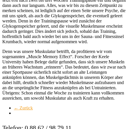
setzt erst nach zwei bis drei Wochen Trainingspause ein und beginnt
dann auch nur langsam. Alles, was wir bis zu diesem Zeitpunkt zu
merken scheinen, ist lediglich auf der einen Seite unsere Psyche, die
mit uns spielt, als auch die Glykogenspeicher, die eventuell geleert
werden. Denn in der Trainingspause wird zunächst der
Glykogenspeicher geleert, und die visuelle Muskelmasse erscheint
dadurch geringer. Dies ändert sich jedoch, sobald das Training,
hoffentlich bald auch wieder bei uns in der Sauna- und Fitnessinsel
Krumbach
, wieder normal aufgenommen wird.
Denn was unsere Muskulatur betrifft, da profitieren wir vom
sogenannten „Muscle Memory Effect“. Forscher der Keele
University haben Belege dafür gefunden, dass sich unsere Muskeln
an früheres Wachstum „erinnern“. Das bedeutet, dass wir zwar nach
einer Sportpause sicherlich nicht sofort an alte Leistungen
anknüpfen können, das Muskelgedächtnis in unserem Körper aber
dabei hilft, deutlich schneller wieder Muskelmasse aufzubauen und
an die ursprüngliche Fitness anzuknüpfen als bei Untrainierten.
Übrigens: Schon einmal die Woche zu trainieren kann vollkommen
ausreichen, um sowohl Muskulatur als auch Kraft zu erhalten.
← Zurück
Telefon: 0 88 62 / 98 79 11