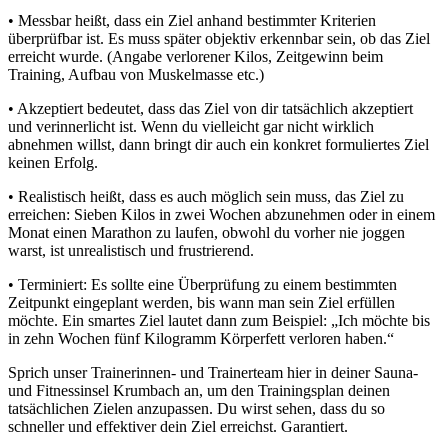
• Messbar heißt, dass ein Ziel anhand bestimmter Kriterien
überprüfbar ist. Es muss später objektiv erkennbar sein, ob das Ziel
erreicht wurde. (Angabe verlorener Kilos, Zeitgewinn beim
Training, Aufbau von Muskelmasse etc.)
• Akzeptiert bedeutet, dass das Ziel von dir tatsächlich akzeptiert
und verinnerlicht ist. Wenn du vielleicht gar nicht wirklich
abnehmen willst, dann bringt dir auch ein konkret formuliertes Ziel
keinen Erfolg.
• Realistisch heißt, dass es auch möglich sein muss, das Ziel zu
erreichen: Sieben Kilos in zwei Wochen abzunehmen oder in einem
Monat einen Marathon zu laufen, obwohl du vorher nie joggen
warst, ist unrealistisch und frustrierend.
• Terminiert: Es sollte eine Überprüfung zu einem bestimmten
Zeitpunkt eingeplant werden, bis wann man sein Ziel erfüllen
möchte. Ein smartes Ziel lautet dann zum Beispiel: „Ich möchte bis
in zehn Wochen fünf Kilogramm Körperfett verloren haben.“
Sprich unser Trainerinnen- und Trainerteam hier
in deiner Sauna-
und Fitnessinsel Krumbach
an, um den Trainingsplan deinen
tatsächlichen Zielen anzupassen. Du wirst sehen, dass du so
schneller und effektiver dein Ziel erreichst. Garantiert.