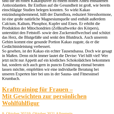
sind die im rohen Kakaopulver zu einem hohen Anteil enthaltenen
Antioxidantien. Ihr Einfluss auf die Gesundheit ist groß, wie bereits
einschlägige Studien belegen konnten. So wirkt Kakao
entzündungshemmend, hilft der Darmflora, reduziert Stresshormone,
ist eine große natürliche Magnesiumquelle und enthält außerdem
Calcium, Kalium, Phosphor, Kupfer und Eisen. Er erhöht die
Produktion der Mitochondrien (Zellkraftwerke des Körpers),
unterstützt den Fettstoff- sowie den Zuckerstoffwechsel und schützt
das Herz, die Blutgefäße und senkt den Blutdruck. Auch unserem
Gehirn kommt eine gesunde Portion Kakao zugute, da er die
Gedächtnisleistung verbessert.
So gesehen, ist der Kakao ein echter Tausendsassa. Doch wie gesagt
in Maßen. Denn nicht immer lautet die Devise: Viel hilft viel! Wer
jetzt nicht nur Appetit auf ein köstliches Schokolädchen bekommen
hat, sondern sich auch gern in puncto Ernährung einmal beraten
lassen möchte, empfehlen wir eine individuelle Beratung bei
unseren Experten hier
bei uns in der Sauna- und Fitnessinsel
Krumbach.
Krafttraining für Frauen –
Mit Gewichten zur persönlichen
Wohlfühlfigur
9. Oktober 2021
9. Oktober 2021
Allgemein