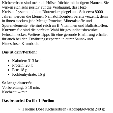
Kichererbsen sind mehr als Hülsenfrüchte mit lustigem Namen. Sie
wirken sich sehr positiv auf die Verdauung, das Herz-
Kreislaufsystem und den Blutzuckerspiegel aus. Seit etwa 8000
Jahren werden die kleinen Nährstoffbomben bereits verzehrt, denn
in ihnen stecken jede Menge Proteine, Mineralstoffe und
Spurenelemente. Sie sind reich an B-Vitaminen und Ballaststoffen.
Kurzum: Sie sind die perfekte Wahl für gesundheitsbewußte
Feinschmecker. Weitere Tipps für eine gesunde Ernährung erhaltet
ihr auch bei den Ernährungsexperten in eurer Sauna- und
Fitnessinsel Krumbach.
Das ist drin/Portion:
Kalorien: 313 kcal
Protein: 20 g
Fett: 18 g
Kohlenhydrate: 16 g
So lange dauert’s:
Vorbereitung: 5-10 min.
Kochzeit: – min.
Das brauchst Du für 1 Portion
1 kleine Dose Kichererbsen (Abtropfgewicht 240 g)