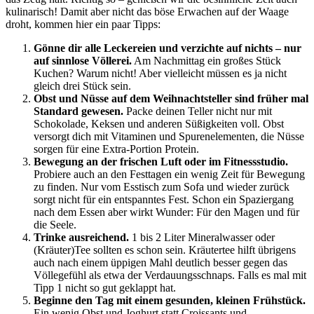
kulinarisch! Damit aber nicht das böse Erwachen auf der Waage
droht, kommen hier ein paar Tipps:
Gönne dir alle Leckereien und verzichte auf nichts – nur
auf sinnlose Völlerei.
Am Nachmittag ein großes Stück
Kuchen? Warum nicht! Aber vielleicht müssen es ja nicht
gleich drei Stück sein.
Obst und Nüsse auf dem Weihnachtsteller sind früher mal
Standard gewesen.
Packe deinen Teller nicht nur mit
Schokolade, Keksen und anderen Süßigkeiten voll. Obst
versorgt dich mit Vitaminen und Spurenelementen, die Nüsse
sorgen für eine Extra-Portion Protein.
Bewegung an der frischen Luft oder im Fitnessstudio.
Probiere auch an den Festtagen ein wenig Zeit für Bewegung
zu finden. Nur vom Esstisch zum Sofa und wieder zurück
sorgt nicht für ein entspanntes Fest. Schon ein Spaziergang
nach dem Essen aber wirkt Wunder: Für den Magen und für
die Seele.
Trinke ausreichend.
1 bis 2 Liter Mineralwasser oder
(Kräuter)Tee sollten es schon sein. Kräutertee hilft übrigens
auch nach einem üppigen Mahl deutlich besser gegen das
Völlegefühl als etwa der Verdauungsschnaps. Falls es mal mit
Tipp 1 nicht so gut geklappt hat.
Beginne den Tag mit einem gesunden, kleinen Frühstück.
Ein wenig Obst und Joghurt statt Croissants und