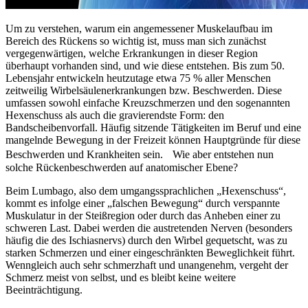
Um zu verstehen, warum ein angemessener Muskelaufbau im
Bereich des Rückens so wichtig ist, muss man sich zunächst
vergegenwärtigen, welche Erkrankungen in dieser Region
überhaupt vorhanden sind, und wie diese entstehen. Bis zum 50.
Lebensjahr entwickeln heutzutage etwa 75 % aller Menschen
zeitweilig Wirbelsäulenerkrankungen bzw. Beschwerden. Diese
umfassen sowohl einfache Kreuzschmerzen und den sogenannten
Hexenschuss als auch die gravierendste Form: den
Bandscheibenvorfall. Häufig sitzende Tätigkeiten im Beruf und eine
mangelnde Bewegung in der Freizeit können Hauptgründe für diese
Beschwerden und Krankheiten sein. Wie aber entstehen nun
solche Rückenbeschwerden auf anatomischer Ebene?
Beim Lumbago, also dem umgangssprachlichen „Hexenschuss“,
kommt es infolge einer „falschen Bewegung“ durch verspannte
Muskulatur in der Steißregion oder durch das Anheben einer zu
schweren Last. Dabei werden die austretenden Nerven (besonders
häufig die des Ischiasnervs) durch den Wirbel gequetscht, was zu
starken Schmerzen und einer eingeschränkten Beweglichkeit führt.
Wenngleich auch sehr schmerzhaft und unangenehm, vergeht der
Schmerz meist von selbst, und es bleibt keine weitere
Beeinträchtigung.