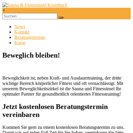
Zum
Inhalt
×
springen
Sauna
&
News
Fitnessinsel
Kontakt
Krumbach
Beratungstermin
Kurse
Gesund
und
Beweglich bleiben!
fit
in
Krumbach
Beweglichkeit ist, neben Kraft- und Ausdauertraining, der dritte
wichtige Bereich körperlicher Fitness und oft vernachlässigt. Mit
unserem Beweglichkeitszirkel ist die Sauna und Fitnessinsel Ihr
optimaler Partner für gesundheitlich orientiertes Fitnesstraining!
Jetzt kostenlosen Beratungstermin
vereinbaren
Kommen Sie gern zu einem kostenlosen Beratungstermin zu uns.
Damit wir auf jeden Fall Zeit für Sie haben, vereinbaren Sie bitte