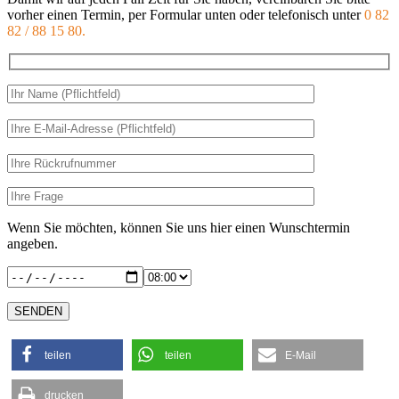
vorher einen Termin, per Formular unten oder telefonisch unter
0 82
82 / 88 15 80.
Bitte
lasse
dieses
Bitte
Feld
lasse
leer.
dieses
Feld
leer.
Wenn Sie möchten, können Sie uns hier einen Wunschtermin
angeben.
teilen
teilen
E-Mail
drucken